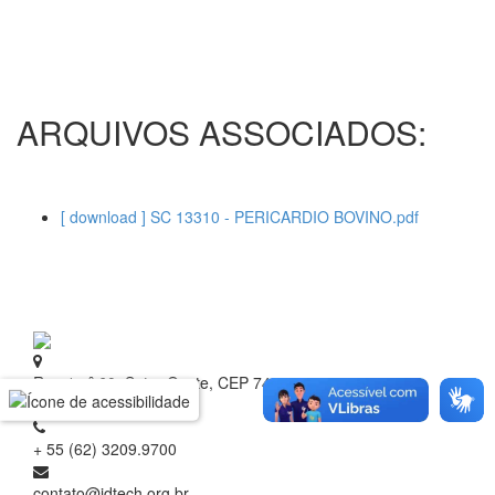
ARQUIVOS ASSOCIADOS:
[ download ] SC 13310 - PERICARDIO BOVINO.pdf
Rua 1 nº 60, Setor Oeste, CEP 74.115-040
Goiânia - Goiás
+ 55 (62) 3209.9700
contato@idtech.org.br