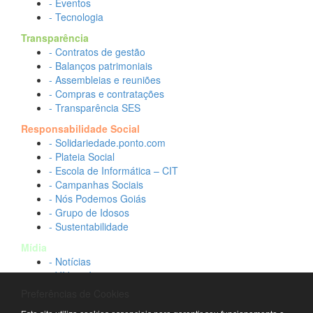
- Eventos
- Tecnologia
Transparência
- Contratos de gestão
- Balanços patrimoniais
- Assembleias e reuniões
- Compras e contratações
- Transparência SES
Responsabilidade Social
- Solidariedade.ponto.com
- Plateia Social
- Escola de Informática – CIT
- Campanhas Sociais
- Nós Podemos Goiás
- Grupo de Idosos
- Sustentabilidade
Mídia
- Notícias
- Vídeos Institucionais
- Idtech na TV
Preferências de Cookies
Contato