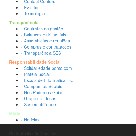
- Contact Centers
- Eventos
- Tecnologia
Transparência
- Contratos de gestão
- Balanços patrimoniais
- Assembleias e reuniões
- Compras e contratações
- Transparência SES
Responsabilidade Social
- Solidariedade.ponto.com
- Plateia Social
- Escola de Informática – CIT
- Campanhas Sociais
- Nós Podemos Goiás
- Grupo de Idosos
- Sustentabilidade
Mídia
- Notícias
- Vídeos Institucionais
- Idtech na TV
Preferências de Cookies