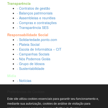
Transparência
- Contratos de gestão
- Balanços patrimoniais
- Assembleias e reuniões
- Compras e contratações
- Transparência SES
Responsabilidade Social
- Solidariedade.ponto.com
- Plateia Social
- Escola de Informática – CIT
- Campanhas Sociais
- Nós Podemos Goiás
- Grupo de Idosos
- Sustentabilidade
Mídia
- Notícias
- Vídeos Institucionais
- Idtech na TV
Preferências de Cookies
Contato
Este site utiliza cookies essenciais para garantir seu funcionamento e,
- Fale conosco
mediante sua autorização, cookies de análise de visitação para
- Trabalhe conosco