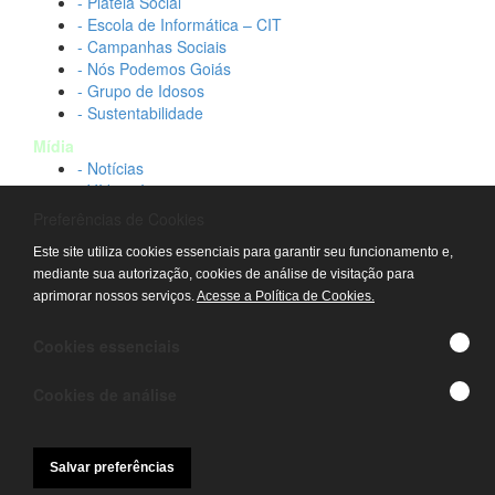
- Plateia Social
- Escola de Informática – CIT
- Campanhas Sociais
- Nós Podemos Goiás
- Grupo de Idosos
- Sustentabilidade
Mídia
- Notícias
- Vídeos Institucionais
- Idtech na TV
Preferências de Cookies
Contato
Este site utiliza cookies essenciais para garantir seu funcionamento e,
- Fale conosco
mediante sua autorização, cookies de análise de visitação para
- Trabalhe conosco
aprimorar nossos serviços.
Acesse a Política de Cookies.
- Sala de imprensa
© IDTECH, Hospital Estadual Alberto Rassi/HGG,
Cookies essenciais
Hemocentro de Goiás - TODOS OS DIREITOS
RESERVADOS
Cookies de análise
Salvar preferências