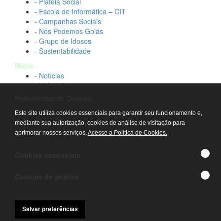
- Plateia Social
- Escola de Informática – CIT
- Campanhas Sociais
- Nós Podemos Goiás
- Grupo de Idosos
- Sustentabilidade
Mídia
- Notícias
- Vídeos Institucionais
- Idtech na TV
Preferências de Cookies
Contato
Este site utiliza cookies essenciais para garantir seu funcionamento e,
- Fale conosco
mediante sua autorização, cookies de análise de visitação para
- Trabalhe conosco
aprimorar nossos serviços.
Acesse a Política de Cookies.
- Sala de imprensa
© IDTECH, Hospital Estadual Alberto Rassi/HGG,
Cookies essenciais
Hemocentro de Goiás - TODOS OS DIREITOS
RESERVADOS
Cookies de análise
Salvar preferências