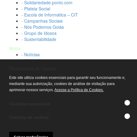
- Solidariedade.ponto.com
- Plateia Social
- Escola de Informática – CIT
- Campanhas Sociais
- Nós Podemos Goiás
- Grupo de Idosos
- Sustentabilidade
Mídia
- Notícias
- Vídeos Institucionais
- Idtech na TV
Preferências de Cookies
Contato
Este site utiliza cookies essenciais para garantir seu funcionamento e,
- Fale conosco
mediante sua autorização, cookies de análise de visitação para
- Trabalhe conosco
aprimorar nossos serviços.
Acesse a Política de Cookies.
- Sala de imprensa
© IDTECH, Hospital Estadual Alberto Rassi/HGG,
Cookies essenciais
Hemocentro de Goiás - TODOS OS DIREITOS
RESERVADOS
Cookies de análise