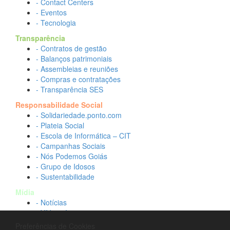
- Contact Centers
- Eventos
- Tecnologia
Transparência
- Contratos de gestão
- Balanços patrimoniais
- Assembleias e reuniões
- Compras e contratações
- Transparência SES
Responsabilidade Social
- Solidariedade.ponto.com
- Plateia Social
- Escola de Informática – CIT
- Campanhas Sociais
- Nós Podemos Goiás
- Grupo de Idosos
- Sustentabilidade
Mídia
- Notícias
- Vídeos Institucionais
- Idtech na TV
Preferências de Cookies