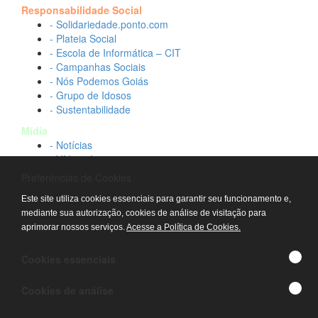
Responsabilidade Social
- Solidariedade.ponto.com
- Plateia Social
- Escola de Informática – CIT
- Campanhas Sociais
- Nós Podemos Goiás
- Grupo de Idosos
- Sustentabilidade
Mídia
- Notícias
- Vídeos Institucionais
- Idtech na TV
Preferências de Cookies
Contato
Este site utiliza cookies essenciais para garantir seu funcionamento e,
- Fale conosco
mediante sua autorização, cookies de análise de visitação para
- Trabalhe conosco
aprimorar nossos serviços.
Acesse a Política de Cookies.
- Sala de imprensa
© IDTECH, Hospital Estadual Alberto Rassi/HGG,
Cookies essenciais
Hemocentro de Goiás - TODOS OS DIREITOS
RESERVADOS
Cookies de análise