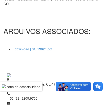
GO.
ARQUIVOS ASSOCIADOS:
[ download ] SC 13624.pdf
Rua 1 nº 60, Setor Oeste, CEP 74.115-040
Goiânia - Goiás
+ 55 (62) 3209.9700