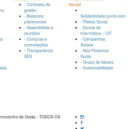
- Contratos de
Social
mo
gestão
-
- Balanços
Solidariedade.ponto.com
patrimoniais
- Plateia Social
- Assembleias e
- Escola de
reuniões
Informática – CIT
ta
- Compras e
- Campanhas
contratações
Sociais
- Transparência
- Nós Podemos
SES
Goiás
s
- Grupo de Idosos
adas
- Sustentabilidade
s
Hemocentro de Goiás - TODOS OS