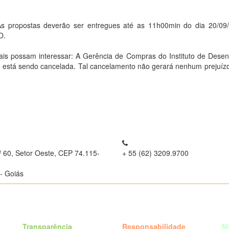
opostas deverão ser entregues até as 11h00min do dia 20/09/
O.
is possam interessar: A Gerência de Compras do Instituto de Dese
 está sendo cancelada. Tal cancelamento não gerará nenhum prejuízo a
º 60, Setor Oeste, CEP 74.115-
+ 55 (62) 3209.9700
- Goiás
Transparência
Responsabilidade
M