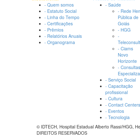
- Quem somos
- Saúde
- Estatuto Social
- Rede He
- Linha do Tempo
Pública de
- Certificações
Goiás
- Prêmios
- HGG
- Relatórios Anuais
-
- Organograma
Teleconsul
- Ciams
Novo
Horizonte
- Consulta
Especializ
- Serviço Social
- Capacitação
profissional
- Cultura
- Contact Center
- Eventos
- Tecnologia
© IDTECH, Hospital Estadual Alberto Rassi/HGG, 
DIREITOS RESERVADOS