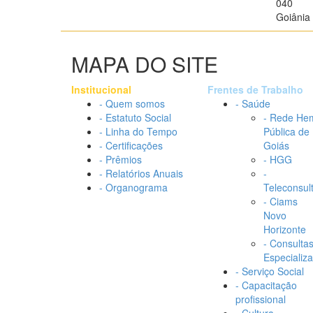
040
Goiânia 
MAPA DO SITE
Institucional
Frentes de Trabalho
- Quem somos
- Saúde
- Estatuto Social
- Rede He
- Linha do Tempo
Pública de
- Certificações
Goiás
- Prêmios
- HGG
- Relatórios Anuais
-
- Organograma
Teleconsul
- Ciams
Novo
Horizonte
- Consulta
Especializ
- Serviço Social
- Capacitação
profissional