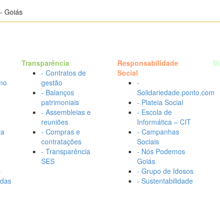
- Goiás
Transparência
Responsabilidade
M
- Contratos de
Social
mo
gestão
-
- Balanços
Solidariedade.ponto.com
patrimoniais
- Plateia Social
- Assembleias e
- Escola de
reuniões
Informática – CIT
ta
- Compras e
- Campanhas
contratações
Sociais
- Transparência
- Nós Podemos
SES
Goiás
s
- Grupo de Idosos
adas
- Sustentabilidade