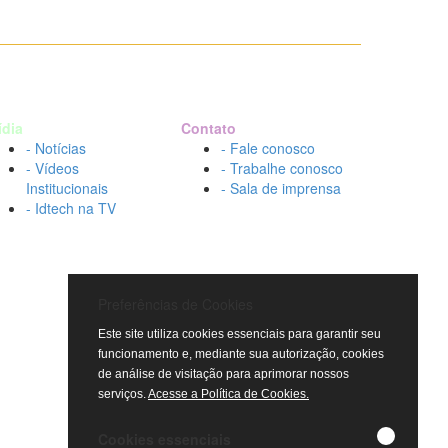
ídia
Contato
- Notícias
- Fale conosco
- Vídeos
- Trabalhe conosco
Institucionais
- Sala de imprensa
- Idtech na TV
Preferências de Cookies
Este site utiliza cookies essenciais para garantir seu
funcionamento e, mediante sua autorização, cookies
de análise de visitação para aprimorar nossos
serviços.
Acesse a Política de Cookies.
Cookies essenciais