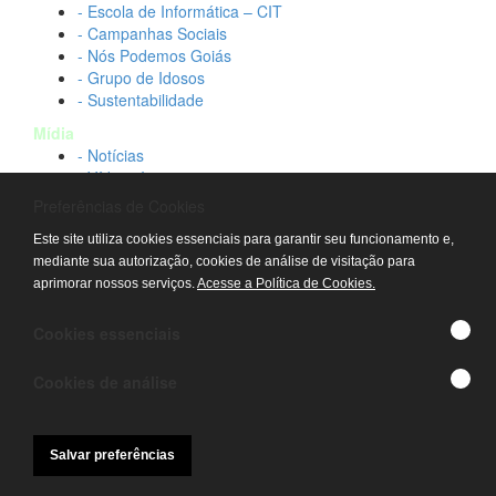
- Escola de Informática – CIT
- Campanhas Sociais
- Nós Podemos Goiás
- Grupo de Idosos
- Sustentabilidade
Mídia
- Notícias
- Vídeos Institucionais
- Idtech na TV
Preferências de Cookies
Contato
Este site utiliza cookies essenciais para garantir seu funcionamento e,
- Fale conosco
mediante sua autorização, cookies de análise de visitação para
- Trabalhe conosco
aprimorar nossos serviços.
Acesse a Política de Cookies.
- Sala de imprensa
© IDTECH, Hospital Estadual Alberto Rassi/HGG,
Cookies essenciais
Hemocentro de Goiás - TODOS OS DIREITOS
RESERVADOS
Cookies de análise
Salvar preferências