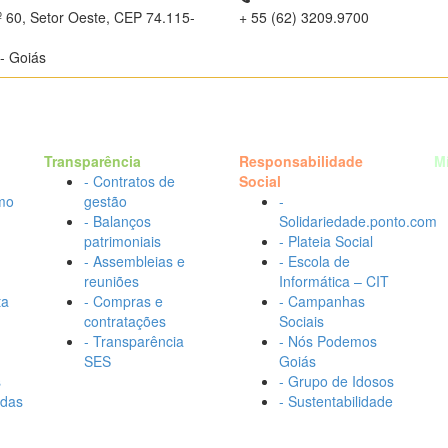
º 60, Setor Oeste, CEP 74.115-
+ 55 (62) 3209.9700
- Goiás
Transparência
Responsabilidade
M
- Contratos de
Social
mo
gestão
-
- Balanços
Solidariedade.ponto.com
patrimoniais
- Plateia Social
- Assembleias e
- Escola de
reuniões
Informática – CIT
ta
- Compras e
- Campanhas
contratações
Sociais
- Transparência
- Nós Podemos
SES
Goiás
s
- Grupo de Idosos
adas
- Sustentabilidade