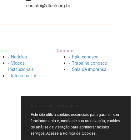
contato@idtech.org.br
ídia
Contato
- Notícias
- Fale conosco
- Vídeos
- Trabalhe conosco
Institucionais
- Sala de imprensa
- Idtech na TV
Preferências de Cookies
Este site utiliza cookies essenciais para garantir seu
funcionamento e, mediante sua autorização, cookies
de análise de visitação para aprimorar nossos
serviços.
Acesse a Política de Cookies.