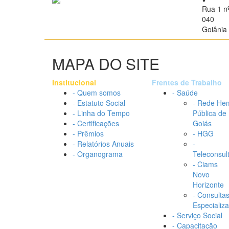
Rua 1 n
040
Goiânia 
MAPA DO SITE
Institucional
Frentes de Trabalho
- Quem somos
- Saúde
- Estatuto Social
- Rede He
- Linha do Tempo
Pública de
- Certificações
Goiás
- Prêmios
- HGG
- Relatórios Anuais
-
- Organograma
Teleconsul
- Ciams
Novo
Horizonte
- Consulta
Especializ
- Serviço Social
- Capacitação