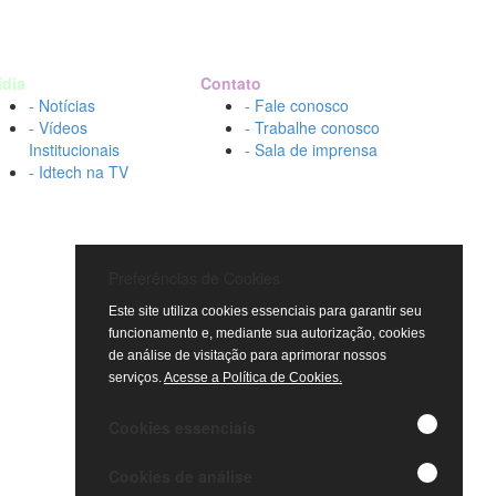
ídia
Contato
- Notícias
- Fale conosco
- Vídeos
- Trabalhe conosco
Institucionais
- Sala de imprensa
- Idtech na TV
Preferências de Cookies
Este site utiliza cookies essenciais para garantir seu
funcionamento e, mediante sua autorização, cookies
de análise de visitação para aprimorar nossos
serviços.
Acesse a Política de Cookies.
Cookies essenciais
Cookies de análise