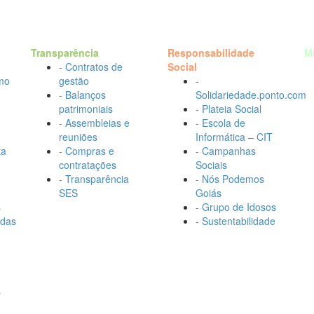
Transparência
Responsabilidade
M
- Contratos de
Social
mo
gestão
-
- Balanços
Solidariedade.ponto.com
patrimoniais
- Plateia Social
- Assembleias e
- Escola de
reuniões
Informática – CIT
ta
- Compras e
- Campanhas
contratações
Sociais
- Transparência
- Nós Podemos
SES
Goiás
s
- Grupo de Idosos
adas
- Sustentabilidade
s