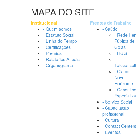
MAPA DO SITE
Institucional
Frentes de Trabalho
- Quem somos
- Saúde
- Estatuto Social
- Rede He
- Linha do Tempo
Pública de
- Certificações
Goiás
- Prêmios
- HGG
- Relatórios Anuais
-
- Organograma
Teleconsul
- Ciams
Novo
Horizonte
- Consulta
Especializ
- Serviço Social
- Capacitação
profissional
- Cultura
- Contact Center
- Eventos