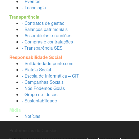
- Eventos
- Tecnologia
Transparência
- Contratos de gestão
- Balanços patrimoniais
- Assembleias e reuniões
- Compras e contratações
- Transparência SES
Responsabilidade Social
- Solidariedade.ponto.com
- Plateia Social
- Escola de Informática – CIT
- Campanhas Sociais
- Nós Podemos Goiás
- Grupo de Idosos
- Sustentabilidade
Mídia
- Notícias
- Vídeos Institucionais
- Idtech na TV
Preferências de Cookies
Contato