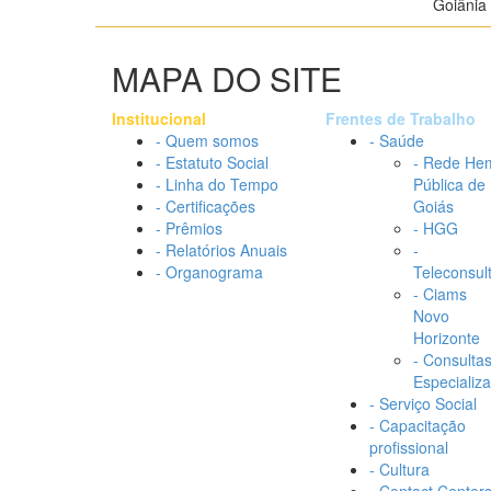
Goiânia 
MAPA DO SITE
Institucional
Frentes de Trabalho
- Quem somos
- Saúde
- Estatuto Social
- Rede He
- Linha do Tempo
Pública de
- Certificações
Goiás
- Prêmios
- HGG
- Relatórios Anuais
-
- Organograma
Teleconsul
- Ciams
Novo
Horizonte
- Consulta
Especializ
- Serviço Social
- Capacitação
profissional
- Cultura