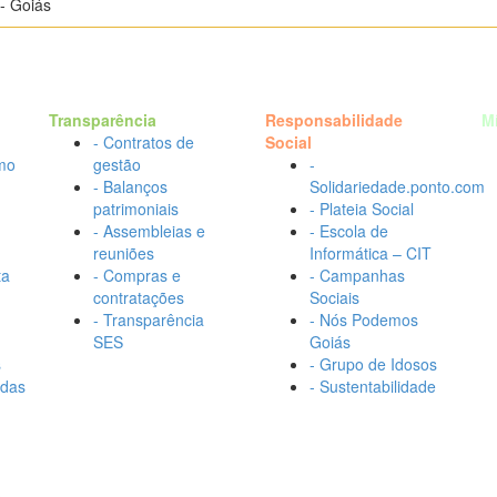
- Goiás
Transparência
Responsabilidade
M
- Contratos de
Social
mo
gestão
-
- Balanços
Solidariedade.ponto.com
patrimoniais
- Plateia Social
- Assembleias e
- Escola de
reuniões
Informática – CIT
ta
- Compras e
- Campanhas
contratações
Sociais
- Transparência
- Nós Podemos
SES
Goiás
s
- Grupo de Idosos
adas
- Sustentabilidade