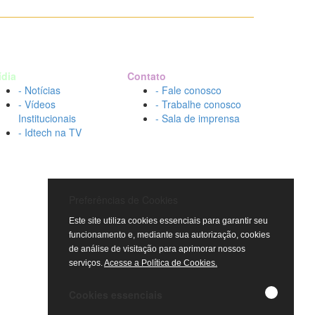
ídia
Contato
- Notícias
- Fale conosco
- Vídeos
- Trabalhe conosco
Institucionais
- Sala de imprensa
- Idtech na TV
Preferências de Cookies
Este site utiliza cookies essenciais para garantir seu
funcionamento e, mediante sua autorização, cookies
de análise de visitação para aprimorar nossos
serviços.
Acesse a Política de Cookies.
Cookies essenciais