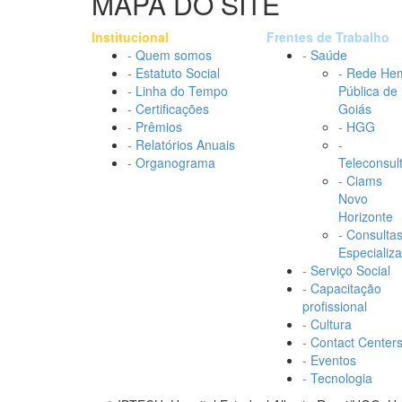
MAPA DO SITE
Institucional
Frentes de Trabalho
- Quem somos
- Saúde
- Estatuto Social
- Rede He
- Linha do Tempo
Pública de
- Certificações
Goiás
- Prêmios
- HGG
- Relatórios Anuais
-
- Organograma
Teleconsul
- Ciams
Novo
Horizonte
- Consulta
Especializ
- Serviço Social
- Capacitação
profissional
- Cultura
- Contact Center
- Eventos
- Tecnologia