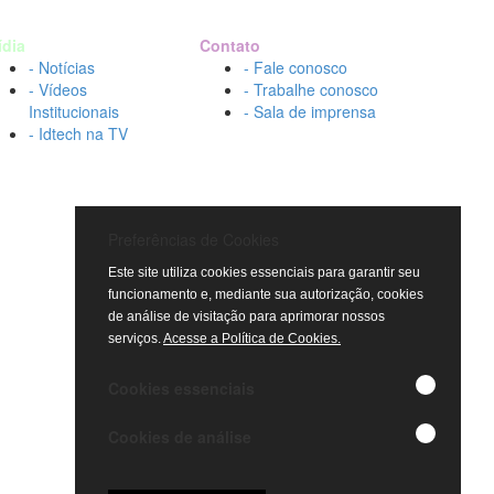
ídia
Contato
- Notícias
- Fale conosco
- Vídeos
- Trabalhe conosco
Institucionais
- Sala de imprensa
- Idtech na TV
Preferências de Cookies
Este site utiliza cookies essenciais para garantir seu
funcionamento e, mediante sua autorização, cookies
de análise de visitação para aprimorar nossos
serviços.
Acesse a Política de Cookies.
Cookies essenciais
Cookies de análise