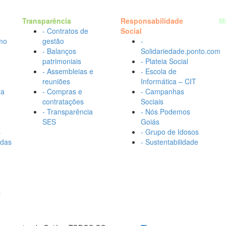
Transparência
Responsabilidade
M
- Contratos de
Social
mo
gestão
-
- Balanços
Solidariedade.ponto.com
patrimoniais
- Plateia Social
- Assembleias e
- Escola de
reuniões
Informática – CIT
ta
- Compras e
- Campanhas
contratações
Sociais
- Transparência
- Nós Podemos
SES
Goiás
s
- Grupo de Idosos
adas
- Sustentabilidade
s