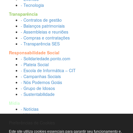
- Tecnologia
Transparência
- Contratos de gestão
- Balanços patrimoniais
- Assembleias e reuniões
- Compras e contratações
- Transparência SES
Responsabilidade Social
- Solidariedade.ponto.com
- Plateia Social
- Escola de Informática – CIT
- Campanhas Sociais
- Nós Podemos Goiás
- Grupo de Idosos
- Sustentabilidade
Mídia
- Notícias
- Vídeos Institucionais
- Idtech na TV
Preferências de Cookies
Contato
Este site utiliza cookies essenciais para garantir seu funcionamento e,