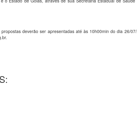
ão e o Estado de Goiás, através de sua Secretaria Estadual de Saú
ostas deverão ser apresentadas até às 10h00min do dia 26/07/202
.br.
S: