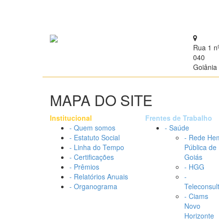
Rua 1 n
040
Goiânia 
MAPA DO SITE
Institucional
Frentes de Trabalho
- Quem somos
- Saúde
- Estatuto Social
- Rede He
- Linha do Tempo
Pública de
- Certificações
Goiás
- Prêmios
- HGG
- Relatórios Anuais
-
- Organograma
Teleconsul
- Ciams
Novo
Horizonte