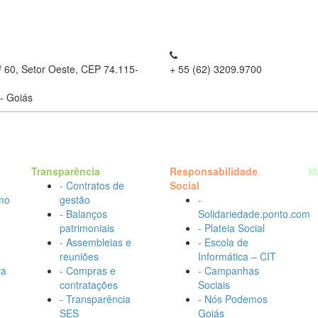
º 60, Setor Oeste, CEP 74.115-
+ 55 (62) 3209.9700
- Goiás
Transparência
Responsabilidade
M
- Contratos de
Social
mo
gestão
-
- Balanços
Solidariedade.ponto.com
patrimoniais
- Plateia Social
- Assembleias e
- Escola de
reuniões
Informática – CIT
ta
- Compras e
- Campanhas
contratações
Sociais
- Transparência
- Nós Podemos
SES
Goiás