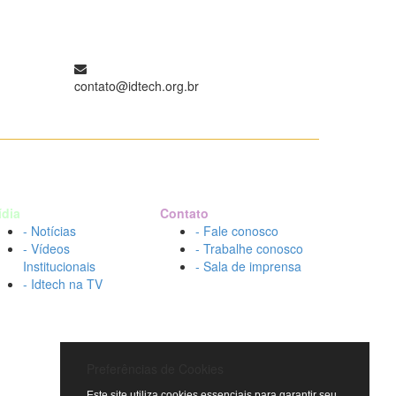
contato@idtech.org.br
ídia
Contato
- Notícias
- Fale conosco
- Vídeos
- Trabalhe conosco
Institucionais
- Sala de imprensa
- Idtech na TV
Preferências de Cookies
Este site utiliza cookies essenciais para garantir seu