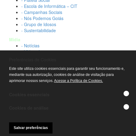
- Plateia Social
- Escola de Informática – CIT
- Campanhas Sociais
- Nós Podemos Goiás
- Grupo de Idosos
- Sustentabilidade
Mídia
- Notícias
- Vídeos Institucionais
- Idtech na TV
Preferências de Cookies
Contato
Este site utiliza cookies essenciais para garantir seu funcionamento e,
- Fale conosco
mediante sua autorização, cookies de análise de visitação para
- Trabalhe conosco
aprimorar nossos serviços.
Acesse a Política de Cookies.
- Sala de imprensa
© IDTECH, Hospital Estadual Alberto Rassi/HGG,
Cookies essenciais
Hemocentro de Goiás - TODOS OS DIREITOS
RESERVADOS
Cookies de análise
Salvar preferências