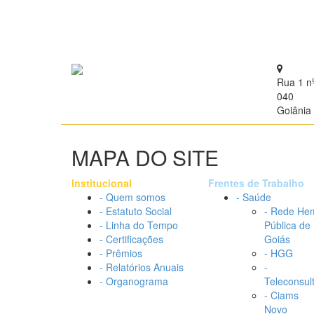
Rua 1 n
040
Goiânia 
MAPA DO SITE
Institucional
Frentes de Trabalho
- Quem somos
- Saúde
- Estatuto Social
- Rede He
- Linha do Tempo
Pública de
- Certificações
Goiás
- Prêmios
- HGG
- Relatórios Anuais
-
- Organograma
Teleconsul
- Ciams
Novo