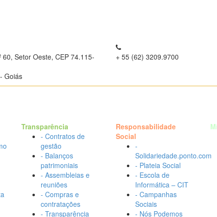
º 60, Setor Oeste, CEP 74.115-
+ 55 (62) 3209.9700
- Goiás
Transparência
Responsabilidade
M
- Contratos de
Social
mo
gestão
-
- Balanços
Solidariedade.ponto.com
patrimoniais
- Plateia Social
- Assembleias e
- Escola de
reuniões
Informática – CIT
ta
- Compras e
- Campanhas
contratações
Sociais
- Transparência
- Nós Podemos