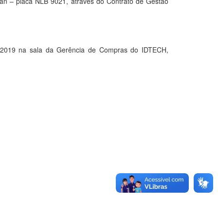
gan – placa NLB 9021, através do Contrato de Gestão
2019 na sala da Gerência de Compras do IDTECH,