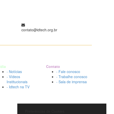
contato@idtech.org.br
ídia
Contato
- Notícias
- Fale conosco
- Vídeos
- Trabalhe conosco
Institucionais
- Sala de imprensa
- Idtech na TV
Preferências de Cookies