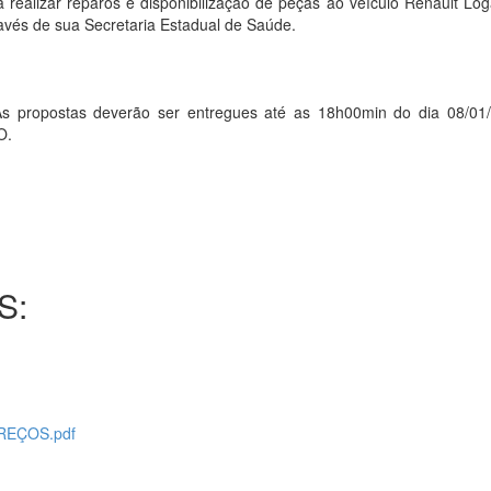
realizar reparos e disponibilização de peças ao veículo Renault Lo
través de sua Secretaria Estadual de Saúde.
opostas deverão ser entregues até as 18h00min do dia 08/01/
O.
S:
REÇOS.pdf