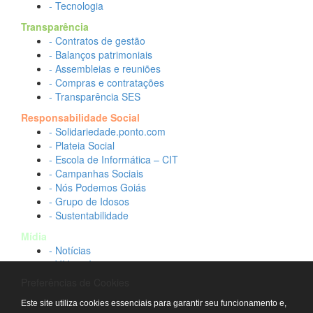
- Tecnologia
Transparência
- Contratos de gestão
- Balanços patrimoniais
- Assembleias e reuniões
- Compras e contratações
- Transparência SES
Responsabilidade Social
- Solidariedade.ponto.com
- Plateia Social
- Escola de Informática – CIT
- Campanhas Sociais
- Nós Podemos Goiás
- Grupo de Idosos
- Sustentabilidade
Mídia
- Notícias
- Vídeos Institucionais
- Idtech na TV
Preferências de Cookies
Contato
Este site utiliza cookies essenciais para garantir seu funcionamento e,