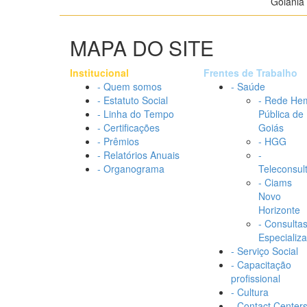
Goiânia 
MAPA DO SITE
Institucional
Frentes de Trabalho
- Quem somos
- Saúde
- Estatuto Social
- Rede He
- Linha do Tempo
Pública de
- Certificações
Goiás
- Prêmios
- HGG
- Relatórios Anuais
-
- Organograma
Teleconsul
- Ciams
Novo
Horizonte
- Consulta
Especializ
- Serviço Social
- Capacitação
profissional
- Cultura
- Contact Center