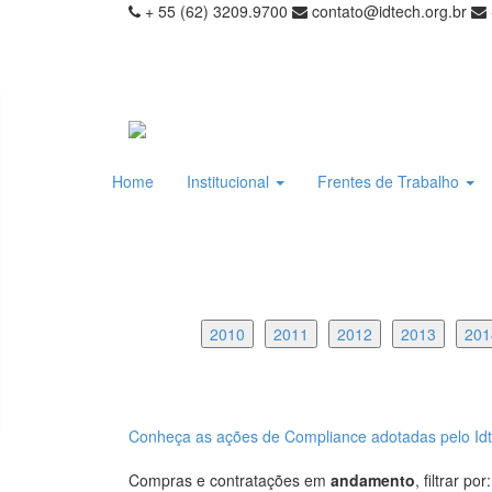
+ 55 (62) 3209.9700
contato@idtech.org.br
Home
Institucional
Frentes de Trabalho
2010
2011
2012
2013
201
Conheça as ações de Compliance adotadas pelo Idte
Compras e contratações em
andamento
, filtrar por: