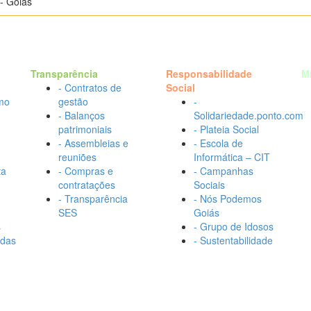
- Goiás
Transparência
Responsabilidade
M
- Contratos de
Social
mo
gestão
-
- Balanços
Solidariedade.ponto.com
patrimoniais
- Plateia Social
- Assembleias e
- Escola de
reuniões
Informática – CIT
ta
- Compras e
- Campanhas
contratações
Sociais
- Transparência
- Nós Podemos
SES
Goiás
s
- Grupo de Idosos
adas
- Sustentabilidade
s