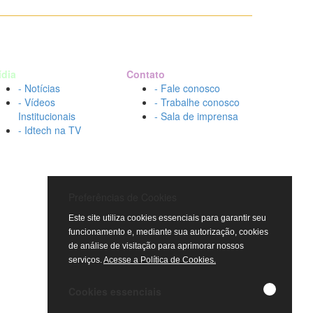
ídia
Contato
- Notícias
- Fale conosco
- Vídeos
- Trabalhe conosco
Institucionais
- Sala de imprensa
- Idtech na TV
Preferências de Cookies
Este site utiliza cookies essenciais para garantir seu
funcionamento e, mediante sua autorização, cookies
de análise de visitação para aprimorar nossos
serviços.
Acesse a Política de Cookies.
Cookies essenciais