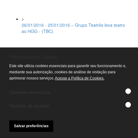
>
26/01/2016 - 25/01/2016 – Grupo Teatrês leva teatro
ao HGG - (TBC)
>
Preferências de Cookies
25/01/2016 - 23/01/2016 – Ambulatório do HGG se
transforma em teatro - (TV Serra Dourada)
Este site utiliza cookies essenciais para garantir seu funcionamento e,
mediante sua autorização, cookies de análise de visitação para
aprimorar nossos serviços.
Acesse a Política de Cookies.
>
Cookies essenciais
19/01/2016 - 17/01/2016 – Exposição Imaginário
Primitivo é exibido no HGG – (TV Anhanguera)
Cookies de análise
>
15/01/2016 - 14/01/2016 – Atendente consegue
Salvar preferências
tratamento no HGG - (TV Serra Dourada)