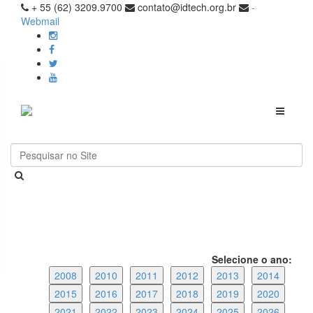
+ 55 (62) 3209.9700
contato@idtech.org.br
-
Webmail
Toggle
navigati
Selecione o ano:
2008
2010
2011
2012
2013
2014
2015
2016
2017
2018
2019
2020
2021
2022
2023
2024
2025
2026