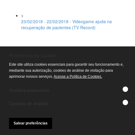
>
23/02/2018 - 22/02/2018 - Videogame ajuda na
recuperação de pacientes (TV Record)
>
23/02/2018 - 22/02/2018 - Videogame auxilia na
Preferências de Cookies
recuperação de pacientes do HGG (TV Serra
Este site utiliza cookies essenciais para garantir seu funcionamento e,
Dourada)
mediante sua autorização, cookies de análise de visitação para
aprimorar nossos serviços.
Acesse a Política de Cookies.
>
Cookies essenciais
22/02/2018 - 22/02/2018 - HGG usa videogame para
auxiliar na recuperação motora (PUC TV)
Cookies de análise
>
Salvar preferências
07/02/2018 - 02/02/2018 - Primeira exposição de 2018
do projeto Arte no HGG (PUC TV)