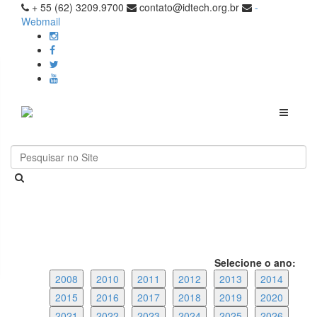
+ 55 (62) 3209.9700
contato@idtech.org.br
-
Webmail
Toggle
navigati
Selecione o ano:
2008
2010
2011
2012
2013
2014
2015
2016
2017
2018
2019
2020
2021
2022
2023
2024
2025
2026