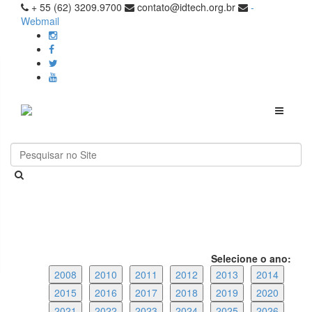
+ 55 (62) 3209.9700
contato@idtech.org.br
-
Webmail
Toggle
navigati
Selecione o ano:
2008
2010
2011
2012
2013
2014
2015
2016
2017
2018
2019
2020
2021
2022
2023
2024
2025
2026