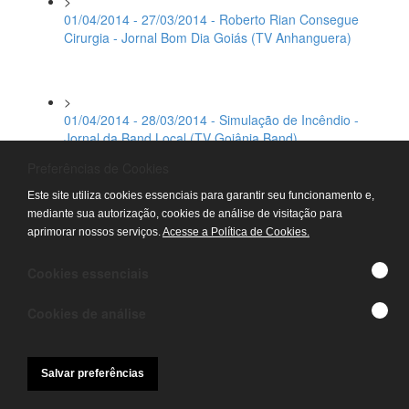
>
01/04/2014 - 27/03/2014 - Roberto Rian Consegue
Cirurgia - Jornal Bom Dia Goiás (TV Anhanguera)
>
01/04/2014 - 28/03/2014 - Simulação de Incêndio -
Jornal da Band Local (TV Goiânia Band)
Preferências de Cookies
Este site utiliza cookies essenciais para garantir seu funcionamento e,
>
mediante sua autorização, cookies de análise de visitação para
01/04/2014 - 28/03/2014 - Simulação de Incêndio -
aprimorar nossos serviços.
Acesse a Política de Cookies.
Jornal Goiás Record (TV Record)
Cookies essenciais
>
Cookies de análise
01/04/2014 - 29/03/2014 - Simulação de Incêndio -
Jornal da Fonte (TV Fonte da Vida)
Salvar preferências
>