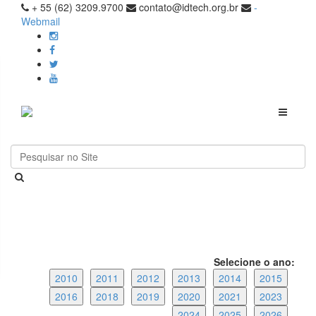
+ 55 (62) 3209.9700
contato@idtech.org.br
-
Webmail
Toggle
navigati
Selecione o ano:
2010
2011
2012
2013
2014
2015
2016
2018
2019
2020
2021
2023
2024
2025
2026