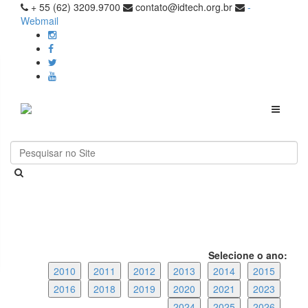
+ 55 (62) 3209.9700
contato@idtech.org.br
-
Webmail
Toggle
navigati
Selecione o ano:
2010
2011
2012
2013
2014
2015
2016
2018
2019
2020
2021
2023
2024
2025
2026