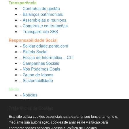
Transparência
- Contratos de gestão
- Balanços patrimoniais
- Assembleias e reuniões
- Compras e contratações
- Transparência SES
Responsabilidade Social
- Solidariedade.ponto.com
- Plateia Social
- Escola de Informática – CIT
- Campanhas Sociais
- Nós Podemos Goiás
- Grupo de Idosos
- Sustentabilidade
Mídia
- Notícias
- Vídeos Institucionais
- Idtech na TV
Preferências de Cookies
Contato
Este site utiliza cookies essenciais para garantir seu funcionamento e,
- Fale conosco
mediante sua autorização, cookies de análise de visitação para
- Trabalhe conosco
aprimorar nossos serviços.
Acesse a Política de Cookies.