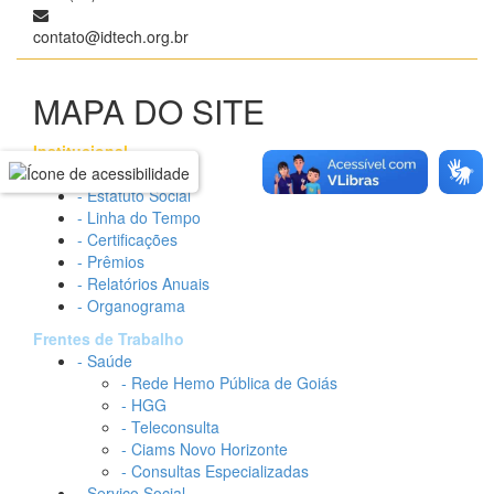
contato@idtech.org.br
MAPA DO SITE
Institucional
- Quem somos
- Estatuto Social
- Linha do Tempo
- Certificações
- Prêmios
- Relatórios Anuais
- Organograma
Frentes de Trabalho
- Saúde
- Rede Hemo Pública de Goiás
- HGG
- Teleconsulta
- Ciams Novo Horizonte
- Consultas Especializadas
- Serviço Social