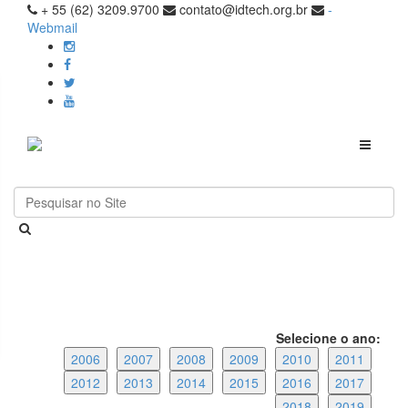
+ 55 (62) 3209.9700
contato@idtech.org.br
-
Webmail
Toggle
navigati
Selecione o ano:
2006
2007
2008
2009
2010
2011
2012
2013
2014
2015
2016
2017
2018
2019