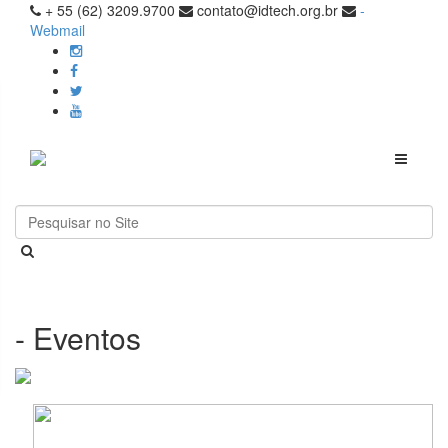
+ 55 (62) 3209.9700
contato@idtech.org.br
-
Webmail
Toggle
navigati
- Eventos