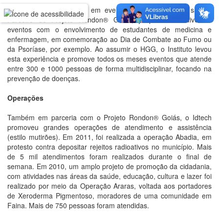
O Idtech tem know how em eventos de promoção da saúde.
Parceiro do Projeto Rondon® Goiás, já promoveu diversos
eventos com o envolvimento de estudantes de medicina e
enfermagem, em comemoração ao Dia de Combate ao Fumo ou
da Psoríase, por exemplo. Ao assumir o HGG, o Instituto levou
esta experiência e promove todos os meses eventos que atende
entre 300 e 1000 pessoas de forma multidisciplinar, focando na
prevenção de doenças.
Operações
Também em parceria com o Projeto Rondon® Goiás, o Idtech
promoveu grandes operações de atendimento e assistência
(estilo mutirões). Em 2011, foi realizada a operação Abadia, em
protesto contra depositar rejeitos radioativos no município. Mais
de 5 mil atendimentos foram realizados durante o final de
semana. Em 2010, um amplo projeto de promoção da cidadania,
com atividades nas áreas da saúde, educação, cultura e lazer foi
realizado por meio da Operação Araras, voltada aos portadores
de Xeroderma Pigmentoso, moradores de uma comunidade em
Faina. Mais de 750 pessoas foram atendidas.