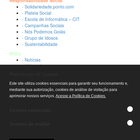
Responsabilidade Social
- Solidariedade.ponto.com
- Plateia Social
- Escola de Informática – CIT
- Campanhas Sociais
- Nós Podemos Goiás
- Grupo de Idosos
- Sustentabilidade
Mídia
- Notícias
- Vídeos Institucionais
- Idtech na TV
Preferências de Cookies
Contato
Este site utiliza cookies essenciais para garantir seu funcionamento e,
- Fale conosco
mediante sua autorização, cookies de análise de visitação para
- Trabalhe conosco
aprimorar nossos serviços.
Acesse a Política de Cookies.
- Sala de imprensa
© IDTECH, Hospital Estadual Alberto Rassi/HGG,
Cookies essenciais
Hemocentro de Goiás - TODOS OS DIREITOS
RESERVADOS
Cookies de análise