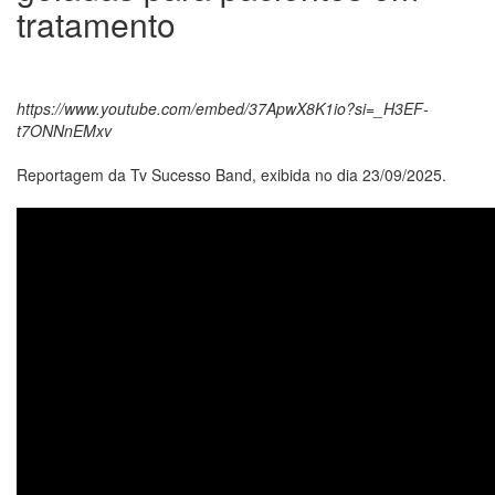
tratamento
https://www.youtube.com/embed/37ApwX8K1io?si=_H3EF-
t7ONNnEMxv
Reportagem da Tv Sucesso Band, exibida no dia 23/09/2025.