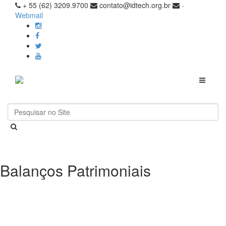
+ 55 (62) 3209.9700
contato@idtech.org.br
-
Webmail
Toggle
navigati
Balanços Patrimoniais